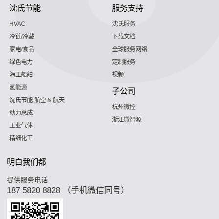
沈氏节能
服务支持
HVAC
沈氏服务
冷链/冷藏
下载文档
家电/食品
全球服务网络
绿色电力
定制服务
海工船舶
视频
氢能源
子公司
沈氏节能:航空 & 航天
杭州微控
动力总成
浙江微智源
工业气体
精细化工
明白我们都
提供服务电话
187 5820 8828 （手机微信同号）