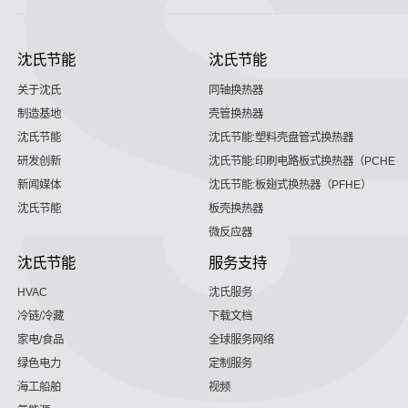
沈氏节能
沈氏节能
关于沈氏
同轴换热器
制造基地
壳管换热器
沈氏节能
沈氏节能:塑料壳盘管式换热器
研发创新
沈氏节能:印刷电路板式换热器（PCHE）
新闻媒体
沈氏节能:板翅式换热器（PFHE）
沈氏节能
板壳换热器
微反应器
沈氏节能
服务支持
HVAC
沈氏服务
冷链/冷藏
下载文档
家电/食品
全球服务网络
绿色电力
定制服务
海工船舶
视频