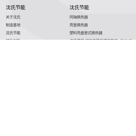
沈氏节能
沈氏节能
关于沈氏
同轴换热器
制造基地
壳管换热器
沈氏节能
塑料壳盘管式换热器
研发创新
沈氏节能:印刷电路板式换热器（PCHE）
新闻媒体
板翅式换热器（PFHE）
沈氏节能
板壳换热器
微反应器
沈氏节能
服务支持
HVAC
沈氏服务
冷链/冷藏
下载文档
家电/食品
全球服务网络
绿色电力
定制服务
海工船舶
视频
氢能源
子公司
航空 & 航天