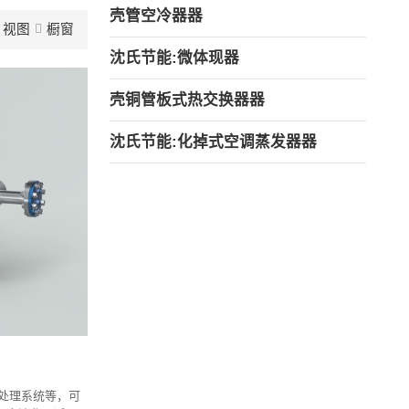
壳管空冷器器
视图
橱窗
沈氏节能:微体现器
壳铜管板式热交换器器
沈氏节能:化掉式空调蒸发器器
G处理系统等，可