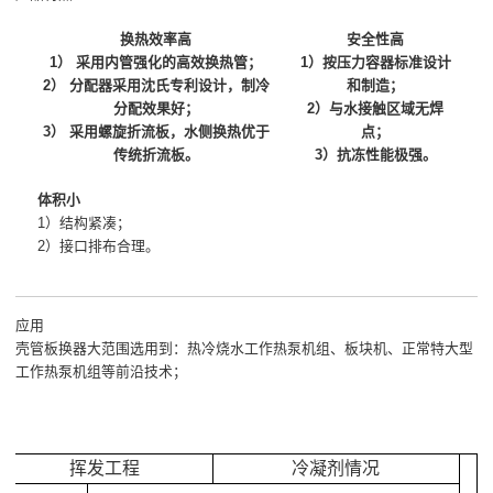
换热效率高
安全性高
1） 采用内管强化的高效换热管；
1）按压力容器标准设计
2） 分配器采用沈氏专利设计，制冷
和制造；
分配效果好；
2）与水接触区域无焊
3） 采用螺旋折流板，水侧换热优于
点；
传统折流板。
3）抗冻性能极强。
体积小
1）结构紧凑；
2）接口排布合理。
应用
壳管板换器大范围选用到：热冷烧水工作热泵机组、板块机、正常特大型
工作热泵机组等前沿技术；
挥发工程
冷凝剂情况