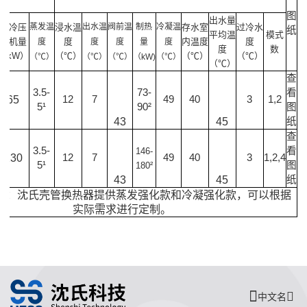
图
出水量
制冷压
蒸发温
浸水溫
出水温
阀前温
制热
冷凝温
存水室
过冷水
纸
平均温
模式
缩机量
度
内温度
度
度
度
度
量
度
度
数
（kW）
（℃）
（℃）
（℃）
（℃）
（℃）
（℃）
（kW)
（℃）
（℃）
查
3.5-
73-
看
65
12
7
49
40
3
1,2
5¹
90²
图
43
45
纸
查
3.5-
看
146-
130
12
7
49
40
3
1,2,4
5¹
图
180²
43
45
纸
¹ ²：沈氏壳管换热器提供蒸发强化款和冷凝强化款，可以根据
实际需求进行定制。
中文名