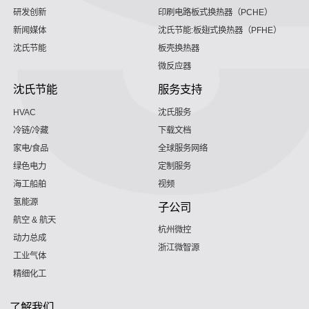
研发创新
印刷电路板式换热器（PCHE）
新闻媒体
沈氏节能:板翅式换热器（PFHE）
沈氏节能
板壳换热器
微反应器
沈氏节能
服务支持
HVAC
沈氏服务
冷链/冷藏
下载文档
家电/食品
全球服务网络
绿色电力
定制服务
海工船舶
视频
氢能源
子公司
航空 & 航天
杭州微控
动力总成
浙江微智源
工业气体
精细化工
了解我们