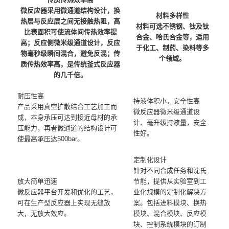
微反应器采用微通道结构设计，换
材料多样性
热层与反应层之间无接触热阻，高
材料可选不锈钢、钛及钛
比表面积可使流体间传热效率提
合金、哈氏合金等，适用
高；反应侧微米级通道设计，反应
于化工、制药、染料等多
物毫秒级瞬间混合，避免反混；传
个领域。
质传热效率高，是传统釜式反应器
的几千倍。
耐压性高
持液体积小，安全性高
产品采用真空扩散结合工艺加工而
微反应器微米级通道设
成，本身承压可达到接近母材的承
计、毫升级持液量，安全
压能力，再者微通道的结构设计可
性好。
使最高承压达500bar。
定制化设计
针对不同合成任务和沈氏
放大简单迅速
节能，提供从实验室到工
微反应器平台开发和优化的工艺，
业化规模的定制化解决方
可在生产型反应器上实现无缝放
案。包括进料模块、换热
大，无放大效应。
模块、混合模块、反应模
块、控制系统模块的订制