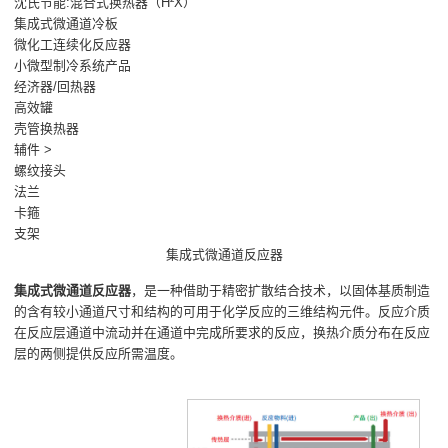
沈氏节能:混合式换热器（H²X）
集成式微通道冷板
微化工连续化反应器
小微型制冷系统产品
经济器/回热器
高效罐
壳管换热器
辅件 >
螺纹接头
法兰
卡箍
支架
集成式微通道反应器
集成式微通道反应器
，是一种借助于精密扩散结合技术，以固体基质制造
的含有较小通道尺寸和结构的可用于化学反应的三维结构元件。反应介质
在反应层通道中流动并在通道中完成所要求的反应，换热介质分布在反应
层的两侧提供反应所需温度。