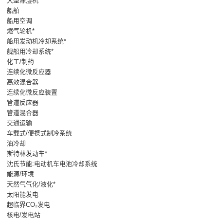
大型除湿机*
船舶
船用空调
燃气轮机*
船用发动机冷却系统*
舰船用冷却系统*
化工/制药
连续化微反应器
高效混合器
连续化微反应装置
管道反应器
管道混合器
交通运输
车载式/便携式制冷系统
油冷却
斯特林发动车*
沈氏节能:电动机车电池冷却系统
能源/环境
天然气气化/液化*
太阳能发电
超临界CO₂发电
核电/发电站