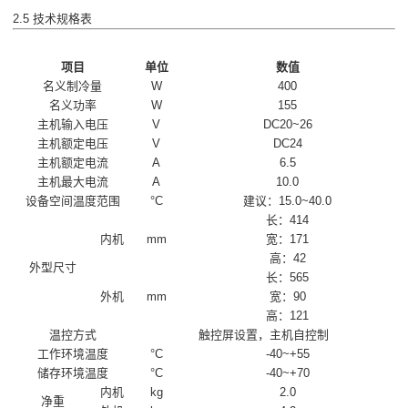
2.5 技术规格表
项目
单位
数值
名义制冷量
W
400
名义功率
W
155
主机输入电压
V
DC20~26
主机额定电压
V
DC24
主机额定电流
A
6.5
主机最大电流
A
10.0
设备空间温度范围
°C
建议：15.0~40.0
长：414
内机
mm
宽：171
高：42
外型尺寸
长：565
外机
mm
宽：90
高：121
温控方式
触控屏设置，主机自控制
工作环境温度
°C
-40~+55
储存环境温度
°C
-40~+70
内机
kg
2.0
净重