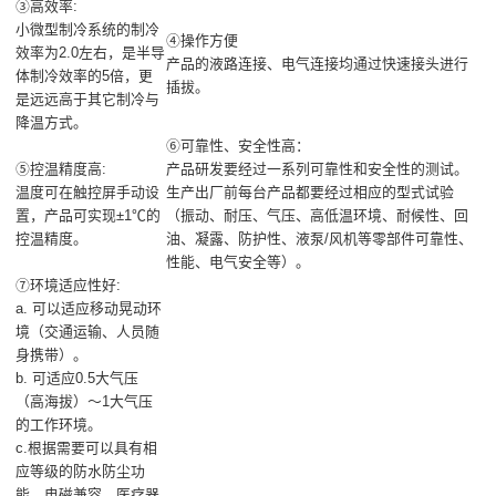
③高效率:
小微型制冷系统的制冷
④操作方便
效率为2.0左右，是半导
产品的液路连接、电气连接均通过快速接头进行
体制冷效率的5倍，更
插拔。
是远远高于其它制冷与
降温方式。
⑥可靠性、安全性高：
⑤控温精度高:
产品研发要经过一系列可靠性和安全性的测试。
温度可在触控屏手动设
生产出厂前每台产品都要经过相应的型式试验
置，产品可实现±1℃的
（振动、耐压、气压、高低温环境、耐候性、回
控温精度。
油、凝露、防护性、液泵/风机等零部件可靠性、
性能、电气安全等）。
⑦环境适应性好:
a. 可以适应移动晃动环
境（交通运输、人员随
身携带）。
b. 可适应0.5大气压
（高海拔）～1大气压
的工作环境。
c.根据需要可以具有相
应等级的防水防尘功
能、电磁兼容、医疗器