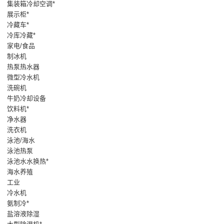
集装箱冷却空调*
展示柜*
冷藏车*
冷库冷藏*
家电/食品
制冰机
热泵热水器
微型冷水机
洗碗机
牛奶冷却设备
饮料机*
净水器
洗衣机
泳池/海水
泳池热泵
泳池水水换热*
海水养殖
工业
冷水机
氨制冷*
盐溶液除湿