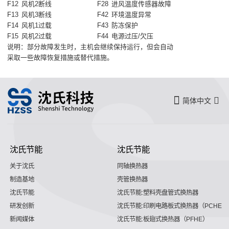
F12
风机2断线
F28
进风温度传感器故障
F13
风机3断线
F42
环境温度异常
F14
风机1过载
F43
防冻保护
F15
风机2过载
F44
电源过压/欠压
说明：部分故障发生时，主机会继续保持运行，但会自动
采取一些故障恢复措施或替代措施。
简体中文
沈氏节能
沈氏节能
关于沈氏
同轴换热器
制造基地
壳管换热器
沈氏节能
沈氏节能:塑料壳盘管式换热器
研发创新
沈氏节能:印刷电路板式换热器（PCHE）
新闻媒体
沈氏节能:板翅式换热器（PFHE）