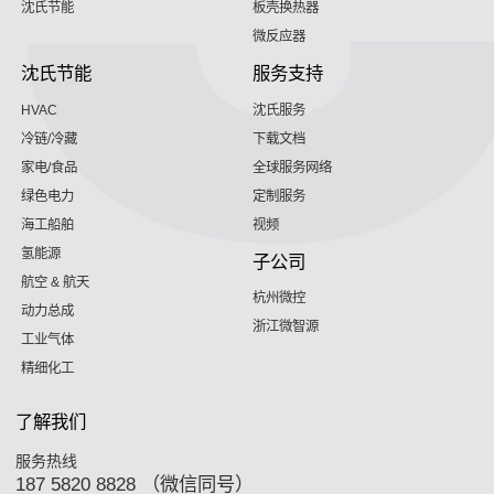
沈氏节能
板壳换热器
微反应器
沈氏节能
服务支持
HVAC
沈氏服务
冷链/冷藏
下载文档
家电/食品
全球服务网络
绿色电力
定制服务
海工船舶
视频
氢能源
子公司
航空 & 航天
杭州微控
动力总成
浙江微智源
工业气体
精细化工
了解我们
服务热线
187 5820 8828 （微信同号）