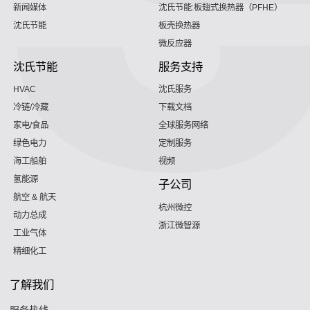
新闻媒体
沈氏节能:板翅式换热器（PFHE）
沈氏节能
板壳换热器
微反应器
沈氏节能
服务支持
HVAC
沈氏服务
冷链/冷藏
下载文档
家电/食品
全球服务网络
绿色电力
定制服务
海工船舶
视频
氢能源
子公司
航空 & 航天
杭州微控
动力总成
浙江微智源
工业气体
精细化工
了解我们