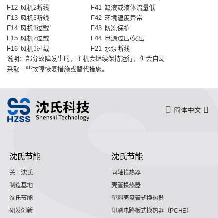
F12
风机2断线
F41
缺液或液体流量低
F13
风机3断线
F42
环境温度异常
F14
风机1过载
F43
防冻保护
F15
风机2过载
F44
电源过压/欠压
F16
风机3过载
F21
水泵断线
说明：部分故障发生时，主机会继续保持运行，但会自动
采取一些故障恢复措施或替代措施。
简体中文
沈氏节能
沈氏节能
关于沈氏
同轴换热器
制造基地
壳管换热器
沈氏节能
塑料壳盘管式换热器
研发创新
印刷电路板式换热器（PCHE）