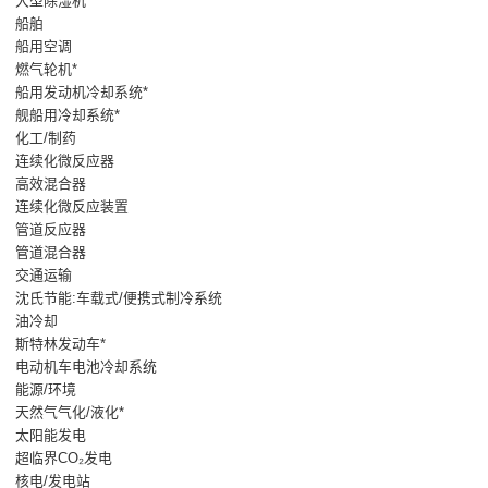
大型除湿机*
船舶
船用空调
燃气轮机*
船用发动机冷却系统*
舰船用冷却系统*
化工/制药
连续化微反应器
高效混合器
连续化微反应装置
管道反应器
管道混合器
交通运输
沈氏节能:车载式/便携式制冷系统
油冷却
斯特林发动车*
电动机车电池冷却系统
能源/环境
天然气气化/液化*
太阳能发电
超临界CO₂发电
核电/发电站