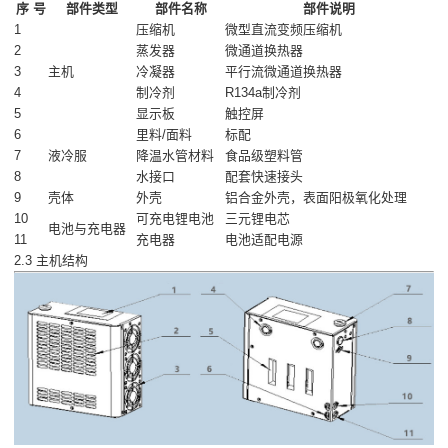
序 号
部件类型
部件名称
部件说明
1
压缩机
微型直流变频压缩机
2
蒸发器
微通道换热器
3
主机
冷凝器
平行流微通道换热器
4
制冷剂
R134a制冷剂
5
显示板
触控屏
6
里料/面料
标配
7
液冷服
降温水管材料
食品级塑料管
8
水接口
配套快速接头
9
壳体
外壳
铝合金外壳，表面阳极氧化处理
10
可充电锂电池
三元锂电芯
电池与充电器
11
充电器
电池适配电源
2.3 主机结构