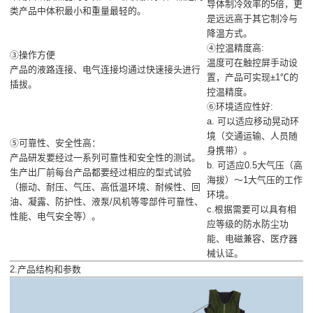
导体制冷效率的5倍，更
类产品中体积最小和重量最轻的。
是远远高于其它制冷与
降温方式。
④控温精度高:
③操作方便
温度可在触控屏手动设
产品的液路连接、电气连接均通过快速接头进行
置，产品可实现±1℃的
插拔。
控温精度。
⑥环境适应性好:
a. 可以适应移动晃动环
境（交通运输、人员随
⑤可靠性、安全性高：
身携带）。
产品研发要经过一系列可靠性和安全性的测试。
b. 可适应0.5大气压（高
生产出厂前每台产品都要经过相应的型式试验
海拔）～1大气压的工作
（振动、耐压、气压、高低温环境、耐候性、回
环境。
油、凝露、防护性、液泵/风机等零部件可靠性、
c.根据需要可以具有相
性能、电气安全等）。
应等级的防水防尘功
能、电磁兼容、医疗器
械认证。
2.产品结构和参数