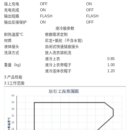
插上充电
OFF
ON
充电完成
ON
OFF
输出短路
FLASH
FLASH
输出反接保护
ON
OFF
液冷服参数
耐热温度°C
根据需求定制
材质
尼龙+氨纶（不含水管)
液体接头
自闭式快速插拔接头
洗涤方式
放入洗衣袋机洗
液冷上衣
0.85
重量（kg）
液冷上衣带帽子
1.00
液冷连体衣帽子
1.20
3.产品性能
3.1工作范围