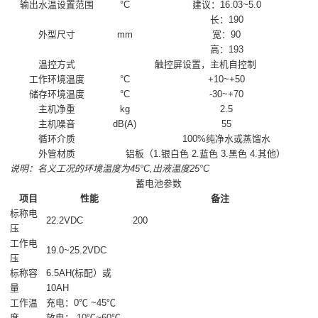
输出水温设置范围
°C
建议：16.03~5.0
长：190
外型尺寸
mm
宽：90
高：193
温控方式
触控屏设置，主机自控制
工作环境温度
°C
+10~+50
储存环境温度
°C
-30~+70
主机净重
kg
2.5
主机噪音
dB(A)
55
循环介质
100%纯净水或蒸馏水
外管材质
铝板（1.银白色 2.蓝色 3.黑色 4.其他）
说明：名义工况的环境温度为45°C,出液温度25°C
蓄电池参数
项目
性能
备注
标称电
22.2VDC
200
压
工作电
19.0~25.2VDC
压
标称容
6.5AH(标配）或
量
10AH
工作温
充电：0℃ ~45℃
度
放电：-10℃~60℃