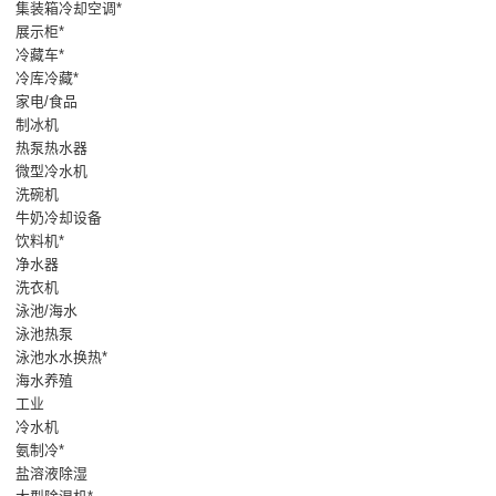
集装箱冷却空调*
展示柜*
冷藏车*
冷库冷藏*
家电/食品
制冰机
热泵热水器
微型冷水机
洗碗机
牛奶冷却设备
饮料机*
净水器
洗衣机
泳池/海水
泳池热泵
泳池水水换热*
海水养殖
工业
冷水机
氨制冷*
盐溶液除湿