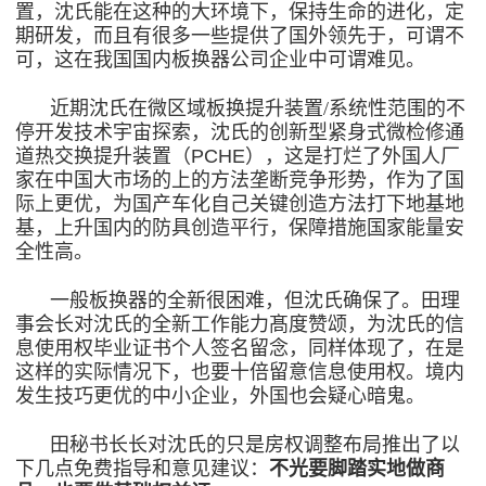
置，沈氏能在这种的大环境下，保持生命的进化，定
期研发，而且有很多一些提供了国外领先于，可谓不
可，这在我国国内板换器公司企业中可谓难见。
近期沈氏在
微区域板换提升装置/系统性
范围的不
停开发技术宇宙探索，沈氏的创新型紧身式微检修通
道热交换提升装置（PCHE），这是打烂了外国人厂
家在中国大市场的上的方法垄断竞争形势，作为了国
际上更优，为国产车化自己关键创造方法打下地基地
基，上升国内的防具创造平行，保障措施国家能量安
全性高。
一般板换器的全新很困难，但沈氏确保了。田理
事会长对沈氏的全新工作能力髙度赞颂，为沈氏的信
息使用权毕业证书个人签名留念，同样体现了，在是
这样的实际情况下，也要十倍留意信息使用权。境内
发生技巧更优的中小企业，外国也会疑心暗鬼。
田秘书长长对沈氏的只是房权调整布局推出了以
下几点免费指导和意见建议：
不光要脚踏实地做商