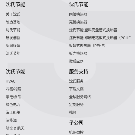
沈氏节能
沈氏节能
关于沈氏
同轴换热器
制造基地
壳管换热器
沈氏节能
沈氏节能:塑料壳盘管式换热器
研发创新
沈氏节能:印刷电路板式换热器（PCHE）
新闻媒体
板翅式换热器（PFHE）
沈氏节能
板壳换热器
微反应器
沈氏节能
服务支持
HVAC
沈氏服务
冷链/冷藏
下载文档
家电/食品
全球服务网络
绿色电力
定制服务
海工船舶
视频
氢能源
子公司
航空 & 航天
杭州微控