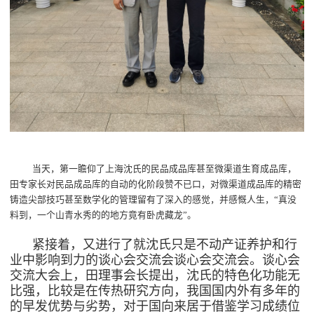
当天，第一瞻仰了上海沈氏的民品成品库甚至微渠道生育成品库，
田专家长对民品成品库的自动的化阶段赞不已口，对微渠道成品库的精密
铸造尖部技巧甚至数学化的管理留有了深入的感觉，并感慨人生，“真没
料到，一个山青水秀的的地方竟有卧虎藏龙”。
紧接着，又进行了就沈氏只是不动产证养护和行
业中影响到力的谈心会交流会谈心会交流会。谈心会
交流大会上，田理事会长提出，沈氏的特色化功能无
比强，比较是在
传热
研究方向，我国国内外有多年的
的早发优势与劣势，对于国向来居于借鉴学习成绩位