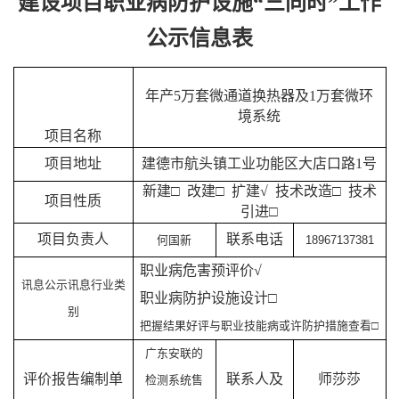
建设项目职业病防护设施“三同时”工作
公示信息表
年产5万套微通道换热器及1万套微环
境系统
项目名称
项目地址
建德市航头镇工业功能区大店口路1号
新建□ 改建□ 扩建√ 技术改造□ 技术
项目性质
引进
□
项目负责人
联系电话
何国新
18967137381
职业病危害预评价√
讯息公示讯息行业类
职业病防护设施设计□
别
把握结果好评与职业技能病或许防护措施查看□
广东安联的
评价报告编制单
联系人及
师莎莎
检测系统售