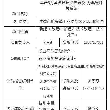
年产5万套微通道换热器及1万套微环
境系统
项目名称
项目地址
建德市航头镇工业功能区大店口路1号
新建□ 改建□ 扩建√ 技术改造□ 技术
项目性质
引进
□
项目负责人
联系电话
何国新
18967137381
职业病危害预评价 □
职业病防护设施设计√
公布讯息类型
抑制实际效果评定与专业病卫生防护措施复验□
浙江省安联
评价报告编制单
联系人及
师莎莎
测试技術服
位
联系电话
18858116593
务保障十分
有限司
杭州中景
职业病防护设施
汤飞文
建筑沈氏
联系人及