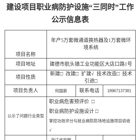
建设项目职业病防护设施“三同时”工作
公示信息表
年产5万套微通道换热器及1万套微环
境系统
项目名称
项目地址
建德市航头镇工业功能区大店口路1号
新建□ 改建□ 扩建√ 技术改造□ 技术
项目性质
引进
□
项目负责人
联系电话
何国新
18967137381
职业病危害预评价 □
职业病防护设施设计 □
公示了问题行业类型
掌控功效评分与就业病防防场地设施项目验收
√
浙江省安联