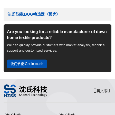
沈氏节能:BOG换热器（板壳）
Are you looking for a reliable manufacturer of down
home textile products?
We can quickly provide customers with market analysis, technical
support and customized services.
沈氏节能:Get in touch
英文版