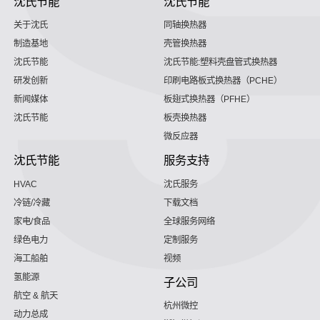
沈氏节能
沈氏节能
关于沈氏
同轴换热器
制造基地
壳管换热器
沈氏节能
沈氏节能:塑料壳盘管式换热器
研发创新
印刷电路板式换热器（PCHE）
新闻媒体
板翅式换热器（PFHE）
沈氏节能
板壳换热器
微反应器
沈氏节能
服务支持
HVAC
沈氏服务
冷链/冷藏
下载文档
家电/食品
全球服务网络
绿色电力
定制服务
海工船舶
视频
氢能源
子公司
航空 & 航天
杭州微控
动力总成